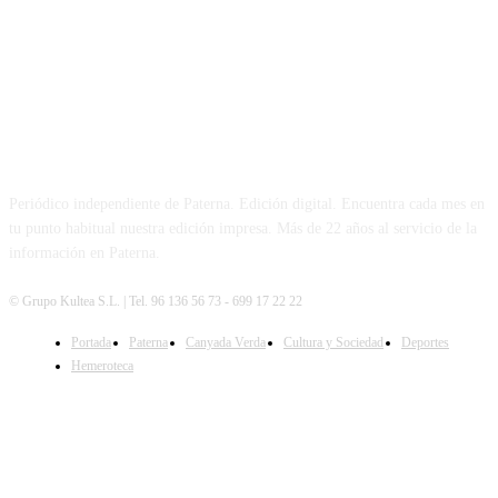
PATERNA AL DÍA
Periódico independiente de Paterna. Edición digital. Encuentra cada mes en
tu punto habitual nuestra edición impresa. Más de 22 años al servicio de la
información en Paterna.
© Grupo Kultea S.L. | Tel. 96 136 56 73 - 699 17 22 22
Portada
Paterna
Canyada Verda
Cultura y Sociedad
Deportes
SÍGUENOS
Hemeroteca