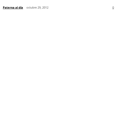
Paterna al día
octubre 29, 2012
0