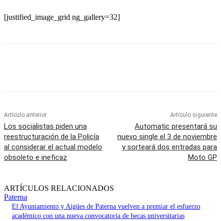
[justified_image_grid ng_gallery=32]
Artículo anterior
Artículo siguiente
Los socialistas piden una
Automatic presentará su
reestructuración de la Policía
nuevo single el 3 de noviembre
al considerar el actual modelo
y sorteará dos entradas para
obsoleto e ineficaz
Moto GP
ARTÍCULOS RELACIONADOS
Paterna
El Ayuntamiento y Aigües de Paterna vuelven a premiar el esfuerzo
académico con una nueva convocatoria de becas universitarias