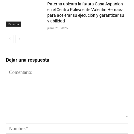
Paterna ubicará la futura Casa Aspanion
en el Centro Polivalente Valentín Hernáez
para acelerar su ejecución y garantizar su
viabilidad
Paterna
julio 21, 2026
Dejar una respuesta
Comentario:
No