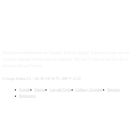
PATERNA AL DÍA
Periódico independiente de Paterna. Edición digital. Encuentra cada mes en
tu punto habitual nuestra edición impresa. Más de 22 años al servicio de la
información en Paterna.
© Grupo Kultea S.L. | Tel. 96 136 56 73 - 699 17 22 22
Portada
Paterna
Canyada Verda
Cultura y Sociedad
Deportes
SÍGUENOS
Hemeroteca