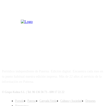
PATERNA AL DÍA
Periódico independiente de Paterna. Edición digital. Encuentra cada mes en
tu punto habitual nuestra edición impresa. Más de 22 años al servicio de la
información en Paterna.
© Grupo Kultea S.L. | Tel. 96 136 56 73 - 699 17 22 22
Portada
Paterna
Canyada Verda
Cultura y Sociedad
Deportes
SÍGUENOS
Hemeroteca