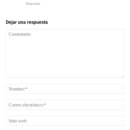
Responder
Dejar una respuesta
Comentario:
No
Cor
ele
Sit
web