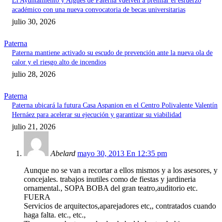
El Ayuntamiento y Aigües de Paterna vuelven a premiar el esfuerzo
académico con una nueva convocatoria de becas universitarias
julio 30, 2026
Paterna
Paterna mantiene activado su escudo de prevención ante la nueva ola de
calor y el riesgo alto de incendios
julio 28, 2026
Paterna
Paterna ubicará la futura Casa Aspanion en el Centro Polivalente Valentín
Hernáez para acelerar su ejecución y garantizar su viabilidad
julio 21, 2026
Abelard
mayo 30, 2013 En 12:35 pm
Aunque no se van a recortar a ellos mismos y a los asesores, y
concejales. trabajos inutiles como de fiestas y jardineria
ornamental., SOPA BOBA del gran teatro,auditorio etc.
FUERA
Servicios de arquitectos,aparejadores etc,, contratados cuando
haga falta. etc., etc.,