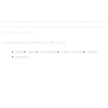
PATERNA AL DÍA
Periódico independiente de Paterna. Edición digital. Encuentra cada mes en
tu punto habitual nuestra edición impresa. Más de 22 años al servicio de la
información en Paterna.
© Grupo Kultea S.L. | Tel. 96 136 56 73 - 699 17 22 22
Portada
Paterna
Canyada Verda
Cultura y Sociedad
Deportes
SÍGUENOS
Hemeroteca