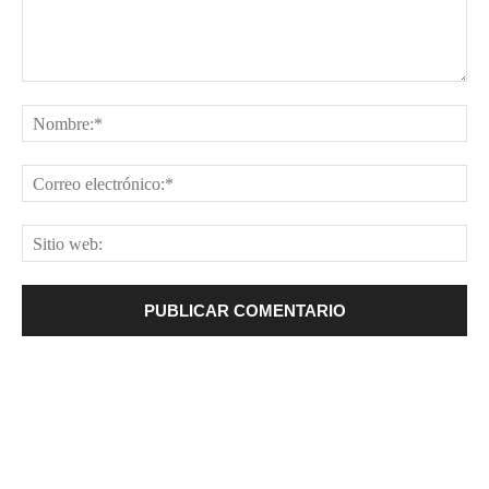
Comentario:
No
Cor
ele
Sit
web