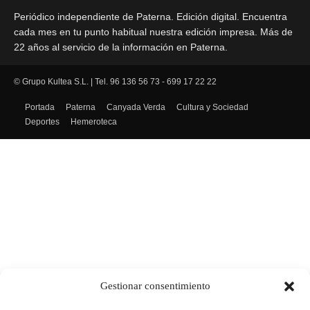
Periódico independiente de Paterna. Edición digital. Encuentra
cada mes en tu punto habitual nuestra edición impresa. Más de
22 años al servicio de la información en Paterna.
© Grupo Kultea S.L. | Tel. 96 136 56 73 - 699 17 22 22
SÍGUENOS
Portada
Paterna
Canyada Verda
Cultura y Sociedad
Deportes
Hemeroteca
Gestionar consentimiento