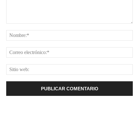
Comentario:
No
Cor
ele
Sit
web