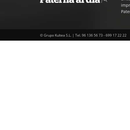
impr
Pate
© Grupo Kultea S.L. | Tel. 96 136 56 73 - 699 17 22 22