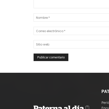
Comentario:
PAT
Peri
Encu