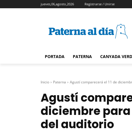
jueves,06,agosto,2026
Registrarse / Unirse
PORTADA
PATERNA
CANYADA VER
Inicio
Paterna
Agustí comparecerá el 11 de diciembre
Agustí comparec
diciembre para 
del auditorio