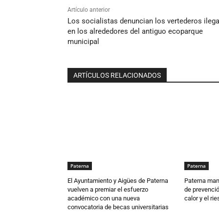
Artículo anterior
Los socialistas denuncian los vertederos ileg
en los alrededores del antiguo ecoparque
municipal
ARTÍCULOS RELACIONADOS
Paterna
Paterna
El Ayuntamiento y Aigües de Paterna
Paterna man
vuelven a premiar el esfuerzo
de prevenció
académico con una nueva
calor y el ri
convocatoria de becas universitarias