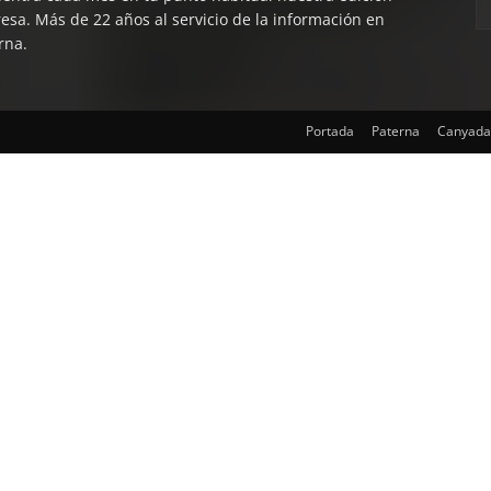
esa. Más de 22 años al servicio de la información en
rna.
Portada
Paterna
Canyada