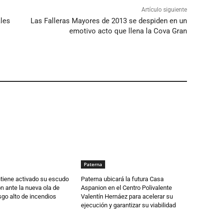
Artículo siguiente
ales
Las Falleras Mayores de 2013 se despiden en un
emotivo acto que llena la Cova Gran
Paterna
tiene activado su escudo
Paterna ubicará la futura Casa
n ante la nueva ola de
Aspanion en el Centro Polivalente
esgo alto de incendios
Valentín Hernáez para acelerar su
ejecución y garantizar su viabilidad