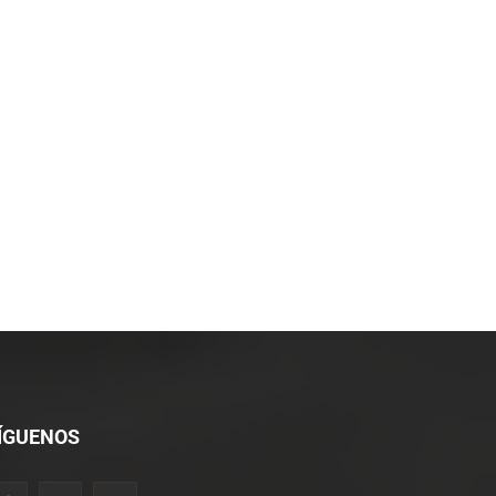
*
co:*
ÍGUENOS