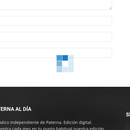
Nombre:
Correo
electróni
Sitio
web:
ERNA AL DÍA
S
ódico independiente de Paterna. Edición digital.
entra cada mes en tu punto habitual nuestra edición