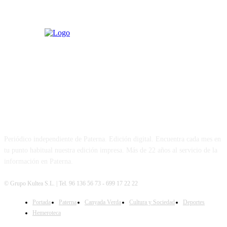
PATERNA AL DÍA
Periódico independiente de Paterna. Edición digital. Encuentra cada mes en
tu punto habitual nuestra edición impresa. Más de 22 años al servicio de la
información en Paterna.
© Grupo Kultea S.L. | Tel. 96 136 56 73 - 699 17 22 22
Portada
Paterna
Canyada Verda
Cultura y Sociedad
Deportes
SÍGUENOS
Hemeroteca