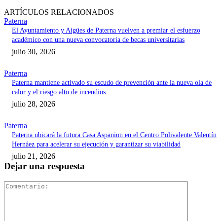
ARTÍCULOS RELACIONADOS
Paterna
El Ayuntamiento y Aigües de Paterna vuelven a premiar el esfuerzo
académico con una nueva convocatoria de becas universitarias
julio 30, 2026
Paterna
Paterna mantiene activado su escudo de prevención ante la nueva ola de
calor y el riesgo alto de incendios
julio 28, 2026
Paterna
Paterna ubicará la futura Casa Aspanion en el Centro Polivalente Valentín
Hernáez para acelerar su ejecución y garantizar su viabilidad
julio 21, 2026
Dejar una respuesta
Comentari