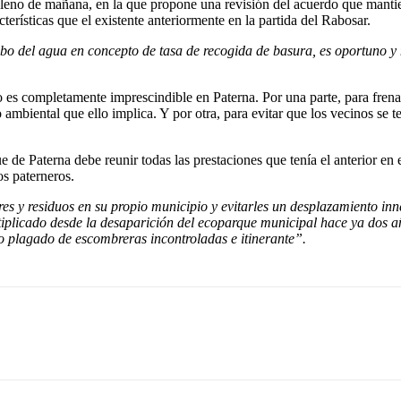
pleno de mañana, en la que propone una revisión del acuerdo que mantie
erísticas que el existente anteriormente en la partida del Rabosar.
ibo del agua en concepto de tasa de recogida de basura, es oportuno y
 es completamente imprescindible en Paterna. Por una parte, para frena
 ambiental que ello implica. Y por otra, para evitar que los vecinos se
e de Paterna debe reunir todas las prestaciones que tenía el anterior en 
os paterneros.
nseres y residuos en su propio municipio y evitarles un desplazamiento in
iplicado desde la desaparición del ecoparque municipal hace ya dos año
o plagado de escombreras incontroladas e itinerante”.