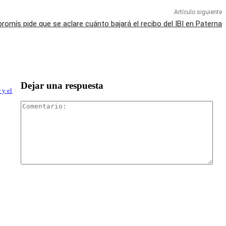
Artículo siguiente
omís pide que se aclare cuánto bajará el recibo del IBI en Paterna
Dejar una respuesta
 y el
Com