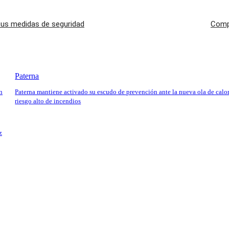
sus medidas de seguridad
Compr
Paterna
n
Paterna mantiene activado su escudo de prevención ante la nueva ola de calor
riesgo alto de incendios
z