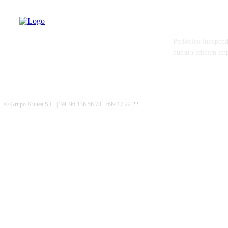
PATERNA AL
Periódico independ
nuestra edición im
© Grupo Kultea S.L. | Tel. 96 136 56 73 - 699 17 22 22