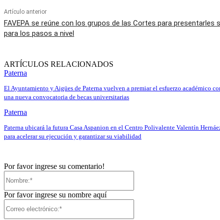
Artículo anterior
FAVEPA se reúne con los grupos de las Cortes para presentarles 
para los pasos a nivel
ARTÍCULOS RELACIONADOS
Paterna
El Ayuntamiento y Aigües de Paterna vuelven a premiar el esfuerzo académico co
una nueva convocatoria de becas universitarias
Paterna
Paterna ubicará la futura Casa Aspanion en el Centro Polivalente Valentín Hernáe
para acelerar su ejecución y garantizar su viabilidad
Por favor ingrese su comentario!
Nombre:*
Por favor ingrese su nombre aquí
Correo
electrónico:*