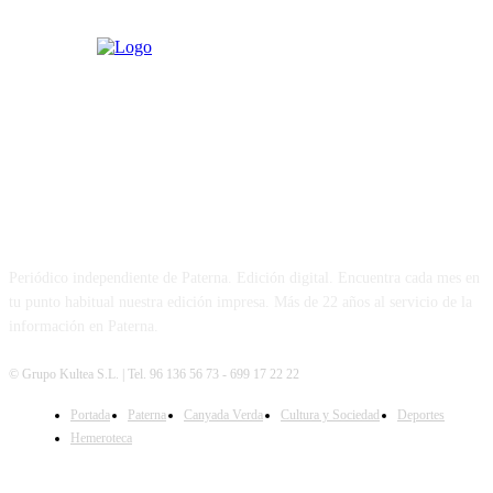
PATERNA AL DÍA
Periódico independiente de Paterna. Edición digital. Encuentra cada mes en
tu punto habitual nuestra edición impresa. Más de 22 años al servicio de la
información en Paterna.
© Grupo Kultea S.L. | Tel. 96 136 56 73 - 699 17 22 22
Portada
Paterna
Canyada Verda
Cultura y Sociedad
Deportes
SÍGUENOS
Hemeroteca