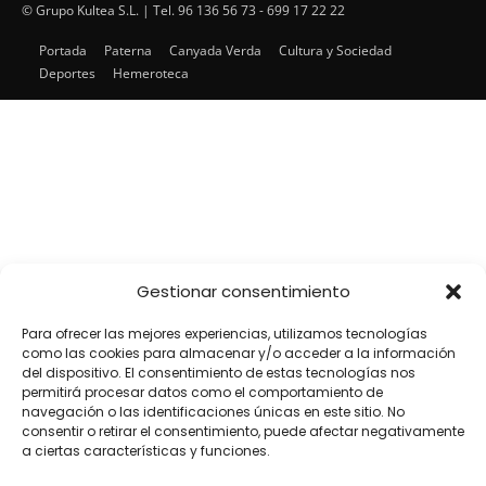
Encuentra cada mes en tu punto habitual nuestra edición
© Grupo Kultea S.L. | Tel. 96 136 56 73 - 699 17 22 22
impresa. Más de 22 años al servicio de la información en
Portada
Paterna
Canyada Verda
Cultura y Sociedad
Paterna.
Deportes
Hemeroteca
SÍGUENOS
Gestionar consentimiento
Para ofrecer las mejores experiencias, utilizamos tecnologías
como las cookies para almacenar y/o acceder a la información
del dispositivo. El consentimiento de estas tecnologías nos
permitirá procesar datos como el comportamiento de
navegación o las identificaciones únicas en este sitio. No
consentir o retirar el consentimiento, puede afectar negativamente
a ciertas características y funciones.