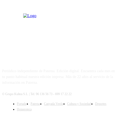
PATERNA AL DÍA
Periódico independiente de Paterna. Edición digital. Encuentra cada mes en
tu punto habitual nuestra edición impresa. Más de 22 años al servicio de la
información en Paterna.
© Grupo Kultea S.L. | Tel. 96 136 56 73 - 699 17 22 22
Portada
Paterna
Canyada Verda
Cultura y Sociedad
Deportes
SÍGUENOS
Hemeroteca