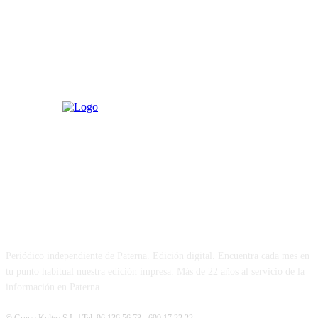
PATERNA AL DÍA
Periódico independiente de Paterna. Edición digital. Encuentra cada mes en
tu punto habitual nuestra edición impresa. Más de 22 años al servicio de la
información en Paterna.
© Grupo Kultea S.L. | Tel. 96 136 56 73 - 699 17 22 22