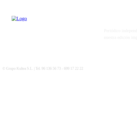
PATERNA AL
Periódico independ
nuestra edición im
© Grupo Kultea S.L. | Tel. 96 136 56 73 - 699 17 22 22