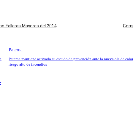
omo Falleras Mayores del 2014
Comp
Paterna
n
Paterna mantiene activado su escudo de prevención ante la nueva ola de calor
riesgo alto de incendios
z