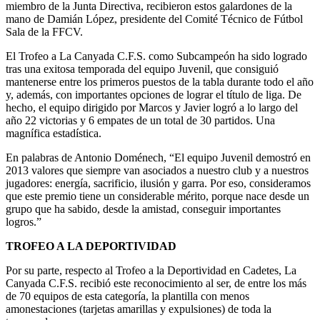
miembro de la Junta Directiva, recibieron estos galardones de la
mano de Damián López, presidente del Comité Técnico de Fútbol
Sala de la FFCV.
El Trofeo a La Canyada C.F.S. como Subcampeón ha sido logrado
tras una exitosa temporada del equipo Juvenil, que consiguió
mantenerse entre los primeros puestos de la tabla durante todo el año
y, además, con importantes opciones de lograr el título de liga. De
hecho, el equipo dirigido por Marcos y Javier logró a lo largo del
año 22 victorias y 6 empates de un total de 30 partidos. Una
magnífica estadística.
En palabras de Antonio Doménech, “El equipo Juvenil demostró en
2013 valores que siempre van asociados a nuestro club y a nuestros
jugadores: energía, sacrificio, ilusión y garra. Por eso, consideramos
que este premio tiene un considerable mérito, porque nace desde un
grupo que ha sabido, desde la amistad, conseguir importantes
logros.”
TROFEO A LA DEPORTIVIDAD
Por su parte, respecto al Trofeo a la Deportividad en Cadetes, La
Canyada C.F.S. recibió este reconocimiento al ser, de entre los más
de 70 equipos de esta categoría, la plantilla con menos
amonestaciones (tarjetas amarillas y expulsiones) de toda la