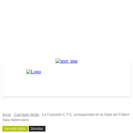
Inicio
Canyada Verda
La Canyada C.F.S., protagonista en la Gala del Fútbol-
Sala Valenciano
Canyada Verda
Deportes