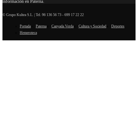
información en Paterna.
© Grupo Kultea S.L. | Tel. 96 136 56 73 - 699 17 22 22
Portada
Paterna
Canyada Verda
Cultura y Sociedad
Deportes
SÍGUENOS
Hemeroteca