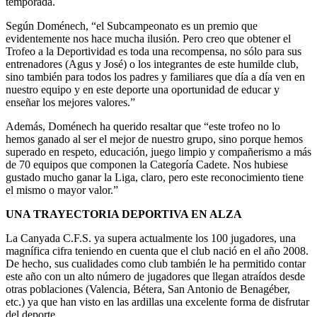
temporada.
Según Doménech, “el Subcampeonato es un premio que
evidentemente nos hace mucha ilusión. Pero creo que obtener el
Trofeo a la Deportividad es toda una recompensa, no sólo para sus
entrenadores (Agus y José) o los integrantes de este humilde club,
sino también para todos los padres y familiares que día a día ven en
nuestro equipo y en este deporte una oportunidad de educar y
enseñar los mejores valores.”
Además, Doménech ha querido resaltar que “este trofeo no lo
hemos ganado al ser el mejor de nuestro grupo, sino porque hemos
superado en respeto, educación, juego limpio y compañerismo a más
de 70 equipos que componen la Categoría Cadete. Nos hubiese
gustado mucho ganar la Liga, claro, pero este reconocimiento tiene
el mismo o mayor valor.”
UNA TRAYECTORIA DEPORTIVA EN ALZA
La Canyada C.F.S. ya supera actualmente los 100 jugadores, una
magnífica cifra teniendo en cuenta que el club nació en el año 2008.
De hecho, sus cualidades como club también le ha permitido contar
este año con un alto número de jugadores que llegan atraídos desde
otras poblaciones (Valencia, Bétera, San Antonio de Benagéber,
etc.) ya que han visto en las ardillas una excelente forma de disfrutar
del deporte.