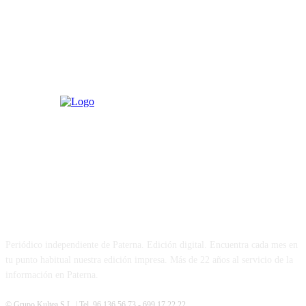
PATERNA AL DÍA
Periódico independiente de Paterna. Edición digital. Encuentra cada mes en
tu punto habitual nuestra edición impresa. Más de 22 años al servicio de la
información en Paterna.
© Grupo Kultea S.L. | Tel. 96 136 56 73 - 699 17 22 22