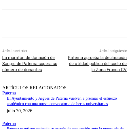
Artículo anterior
Artículo siguiente
La maratón de donación de
Paterna aprueba la declaración
Sangre de Paterna supera su
de utilidad pública del suelo de
número de donantes
la Zona Franca CV
ARTÍCULOS RELACIONADOS
Paterna
El Ayuntamiento y Aigües de Paterna vuelven a premiar el esfuerzo
académico con una nueva convocatoria de becas universitarias
julio 30, 2026
Paterna
Paterna mantiene activado su escudo de prevención ante la nueva ola de