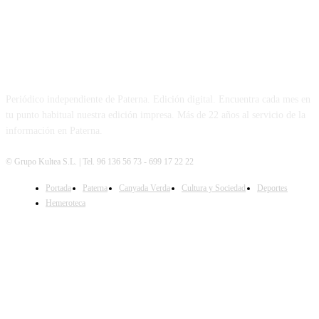
PATERNA AL DÍA
Periódico independiente de Paterna. Edición digital. Encuentra cada mes en
tu punto habitual nuestra edición impresa. Más de 22 años al servicio de la
información en Paterna.
© Grupo Kultea S.L. | Tel. 96 136 56 73 - 699 17 22 22
Portada
Paterna
Canyada Verda
Cultura y Sociedad
Deportes
SÍGUENOS
Hemeroteca