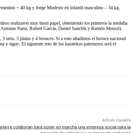
 femenino + 40 kg y Jorge Modesto en infantil masculino – 34 kg.
 Ambos realizaron muy buen papel, obteniendo los primeros la medalla
r, Antonio Parra, Robert García, Daniel Sanchís y Ramón Monzó).
 3 oros, 3 platas y 4 bronces. Si a esto añadimos el bronce nacional
 y sigue. El siguiente reto de los karatekas paterneros será el
Artículo siguiente
terra colaboran para poner en marcha una empresa social para la