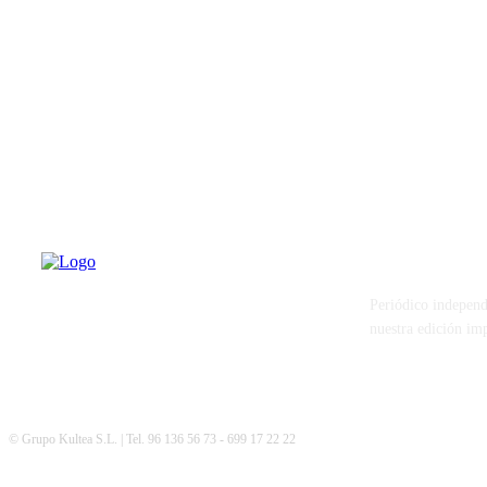
PATERNA AL
Periódico independ
nuestra edición im
© Grupo Kultea S.L. | Tel. 96 136 56 73 - 699 17 22 22