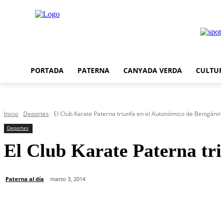
PORTADA
PATERNA
CANYADA VERDA
CULTU
Inicio
Deportes
El Club Karate Paterna triunfa en el Autonómico de Benigán
Deportes
El Club Karate Paterna tr
Paterna al día
marzo 3, 2014
Cuota