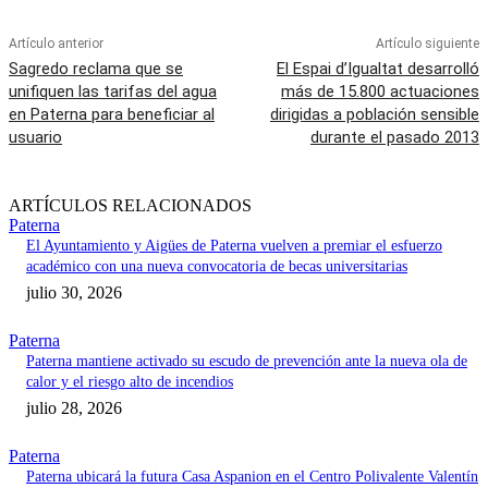
Artículo anterior
Artículo siguiente
Sagredo reclama que se
El Espai d’Igualtat desarrolló
unifiquen las tarifas del agua
más de 15.800 actuaciones
en Paterna para beneficiar al
dirigidas a población sensible
usuario
durante el pasado 2013
ARTÍCULOS RELACIONADOS
Paterna
El Ayuntamiento y Aigües de Paterna vuelven a premiar el esfuerzo
académico con una nueva convocatoria de becas universitarias
julio 30, 2026
Paterna
Paterna mantiene activado su escudo de prevención ante la nueva ola de
calor y el riesgo alto de incendios
julio 28, 2026
Paterna
Paterna ubicará la futura Casa Aspanion en el Centro Polivalente Valentín