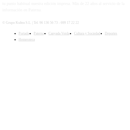
tu punto habitual nuestra edición impresa. Más de 22 años al servicio de la
información en Paterna.
© Grupo Kultea S.L. | Tel. 96 136 56 73 - 699 17 22 22
Portada
Paterna
Canyada Verda
Cultura y Sociedad
Deportes
SÍGUENOS
Hemeroteca