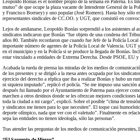
Leopoldo Bonías es el nombre propio de la semana en Paterna. Es Inte
mutuo” de que ocupe la plaza vacante de Intendente General de la Pol
y Francisco Borruey) y uno popular (José Romero). Hasta hoy sólo er
representantes sindicales de CC.OO. y UGT, que consistió en convoca
Lejos de amilanarse, Leopoldo Bonías sorprendió a los asistentes al ac
sindicatos indicaron que Bonías “fue objeto de una condena del Tribun
años 80. También recordaron que cuando fue Jefe de la Policía Local 
importante número de agentes de la Policía Local de Valencia. UGT 
en el municipio y en la Policía si se produce la llegada de Bonías. I
estar vinculado a entidades de Extrema Derecha. Desde PSOE, EU y C
Acabada la rueda de prensa las miradas de los medios de comunicación
de los presentes y se dirigió a la mesa antes ocupada por los sindicat
ejercicio del derecho a réplica que iba a realizar Bonías y hubo un r
ni siquiera imputado”, replicó el policía. “Se me impuso una sanción 
después fui llamado por el Ayuntamiento de Paterna para ejercer como 
marchen a otros destinos donde se les ofrezcan mejores condiciones l
toda la ciudad a mi cargo”, explicó. Sobre el posible “clima de tensi
y sindicatos me tienen para lo que necesiten”. El toque casi humoríst
deporte olímpico, nada que ver con el valetudo”. Finalmente en relaci
sepa las entidades no tienen ideología, sólo las personas”.
Tras atender las preguntas de los medios de comunicación presentes, L
“El Sargento de Hierro”