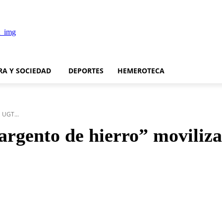
RA Y SOCIEDAD
DEPORTES
HEMEROTECA
 UGT...
“sargento de hierro” movil