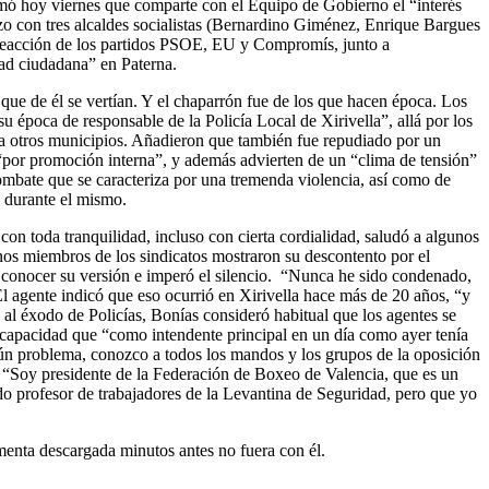
rmó hoy viernes que comparte con el Equipo de Gobierno el “interés
zo con tres alcaldes socialistas (Bernardino Giménez, Enrique Bargues
 reacción de los partidos PSOE, EU y Compromís, junto a
ad ciudadana” en Paterna.
 que de él se vertían. Y el chaparrón fue de los que hacen época. Los
 época de responsable de la Policía Local de Xirivella”, allá por los
 a otros municipios. Añadieron que también fue repudiado por un
por promoción interna”, y además advierten de un “clima de tensión”
combate que se caracteriza por una tremenda violencia, así como de
 durante el mismo.
n toda tranquilidad, incluso con cierta cordialidad, saludó a algunos
gunos miembros de los sindicatos mostraron su descontento por el
an conocer su versión e imperó el silencio. “Nunca he sido condenado,
El agente indicó que eso ocurrió en Xirivella hace más de 20 años, “y
al éxodo de Policías, Bonías consideró habitual que los agentes se
u capacidad que “como intendente principal en un día como ayer tenía
ngún problema, conozco a todos los mandos y los grupos de la oposición
o: “Soy presidente de la Federación de Boxeo de Valencia, que es un
do profesor de trabajadores de la Levantina de Seguridad, pero que yo
menta descargada minutos antes no fuera con él.