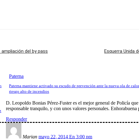
 ampliación del by pass
Esquerra Unida d
Paterna
n
Paterna mantiene activado su escudo de prevención ante la nueva ola de calor
riesgo alto de incendios
D. Leopoldo Bonias Pérez-Fuster es el mejor general de Policía que 
responsable tranquilo, y con unos valores personales. Enhorabuena p
z
Responder
Marian
mayo 22, 2014 En 3:00 pm