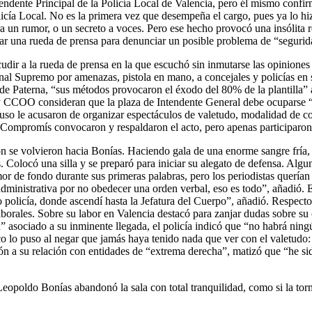
ndente Principal de la Policía Local de Valencia, pero él mismo confi
icía Local. No es la primera vez que desempeña el cargo, pues ya lo hi
a un rumor, o un secreto a voces. Pero ese hecho provocó una insólita
r una rueda de prensa para denunciar un posible problema de “segurid
udir a la rueda de prensa en la que escuchó sin inmutarse las opiniones
al Supremo por amenazas, pistola en mano, a concejales y policías en su
de Paterna, “sus métodos provocaron el éxodo del 80% de la plantilla”
y CCOO consideran que la plaza de Intendente General debe ocuparse “
ncluso le acusaron de organizar espectáculos de valetudo, modalidad de 
ompromís convocaron y respaldaron el acto, pero apenas participaron
 se volvieron hacia Bonías. Haciendo gala de una enorme sangre fría, co
os. Colocó una silla y se preparó para iniciar su alegato de defensa. Al
umor de fondo durante sus primeras palabras, pero los periodistas querí
administrativa por no obedecer una orden verbal, eso es todo”, añadió. 
policía, donde ascendí hasta la Jefatura del Cuerpo”, añadió. Respecto 
aborales. Sobre su labor en Valencia destacó para zanjar dudas sobre s
ón” asociado a su inminente llegada, el policía indicó que “no habrá ni
ico lo puso al negar que jamás haya tenido nada que ver con el valetud
ón a su relación con entidades de “extrema derecha”, matizó que “he si
eopoldo Bonías abandonó la sala con total tranquilidad, como si la tor