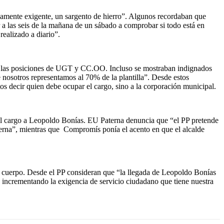
damente exigente, un sargento de hierro”. Algunos recordaban que
 a las seis de la mañana de un sábado a comprobar si todo está en
realizado a diario”.
de las posiciones de UGT y CC.OO. Incluso se mostraban indignados
 nosotros representamos al 70% de la plantilla”. Desde estos
tos decir quien debe ocupar el cargo, sino a la corporación municipal.
r el cargo a Leopoldo Bonías. EU Paterna denuncia que “el PP pretende
terna”, mientras que Compromís ponía el acento en que el alcalde
el cuerpo. Desde el PP consideran que “la llegada de Leopoldo Bonías
a, incrementando la exigencia de servicio ciudadano que tiene nuestra