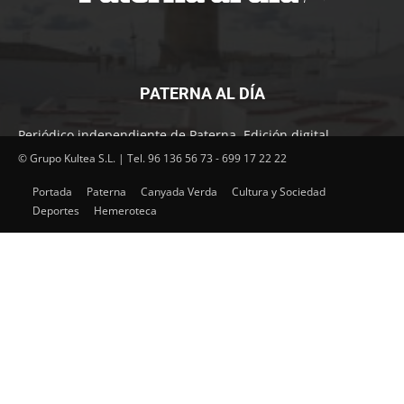
PATERNA AL DÍA
Periódico independiente de Paterna. Edición digital.
Encuentra cada mes en tu punto habitual nuestra edición
© Grupo Kultea S.L. | Tel. 96 136 56 73 - 699 17 22 22
impresa. Más de 22 años al servicio de la información en
Portada
Paterna
Canyada Verda
Cultura y Sociedad
Paterna.
Deportes
Hemeroteca
SÍGUENOS