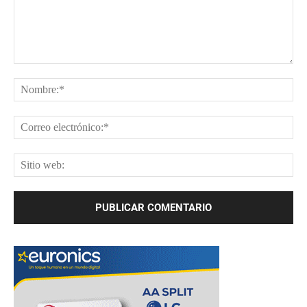
Comentario:
No
Cor
ele
Sit
web