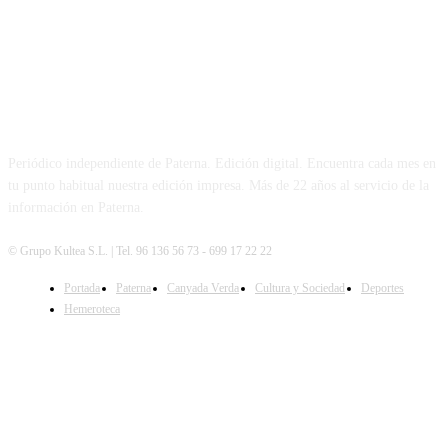
PATERNA AL DÍA
Periódico independiente de Paterna. Edición digital. Encuentra cada mes en
tu punto habitual nuestra edición impresa. Más de 22 años al servicio de la
información en Paterna.
© Grupo Kultea S.L. | Tel. 96 136 56 73 - 699 17 22 22
Portada
Paterna
Canyada Verda
Cultura y Sociedad
Deportes
SÍGUENOS
Hemeroteca