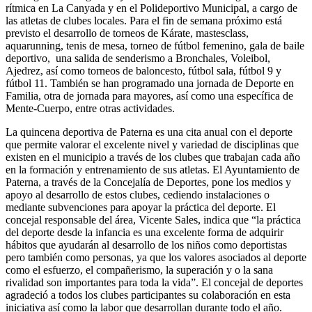
rítmica en La Canyada y en el Polideportivo Municipal, a cargo de
las atletas de clubes locales. Para el fin de semana próximo está
previsto el desarrollo de torneos de Kárate, mastesclass,
aquarunning, tenis de mesa, torneo de fútbol femenino, gala de baile
deportivo, una salida de senderismo a Bronchales, Voleibol,
Ajedrez, así como torneos de baloncesto, fútbol sala, fútbol 9 y
fútbol 11. También se han programado una jornada de Deporte en
Familia, otra de jornada para mayores, así como una específica de
Mente-Cuerpo, entre otras actividades.
La quincena deportiva de Paterna es una cita anual con el deporte
que permite valorar el excelente nivel y variedad de disciplinas que
existen en el municipio a través de los clubes que trabajan cada año
en la formación y entrenamiento de sus atletas. El Ayuntamiento de
Paterna, a través de la Concejalía de Deportes, pone los medios y
apoyo al desarrollo de estos clubes, cediendo instalaciones o
mediante subvenciones para apoyar la práctica del deporte. El
concejal responsable del área, Vicente Sales, indica que “la práctica
del deporte desde la infancia es una excelente forma de adquirir
hábitos que ayudarán al desarrollo de los niños como deportistas
pero también como personas, ya que los valores asociados al deporte
como el esfuerzo, el compañerismo, la superación y o la sana
rivalidad son importantes para toda la vida”. El concejal de deportes
agradeció a todos los clubes participantes su colaboración en esta
iniciativa así como la labor que desarrollan durante todo el año.