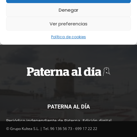
PATERNA AL DÍA
Periódico independiente de Paterna. Edición digital.
Encuentra cada mes en tu punto habitual nuestra edición
© Grupo Kultea S.L. | Tel. 96 136 56 73 - 699 17 22 22
impresa. Más de 22 años al servicio de la información en