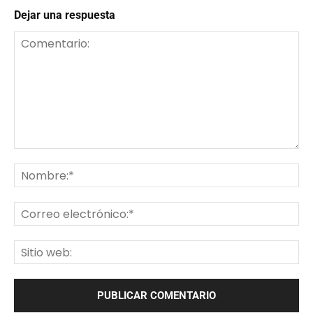
Dejar una respuesta
Comentario:
No
Co
ele
Sit
we