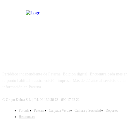
PATERNA AL DÍA
Periódico independiente de Paterna. Edición digital. Encuentra cada mes en
tu punto habitual nuestra edición impresa. Más de 22 años al servicio de la
información en Paterna.
© Grupo Kultea S.L. | Tel. 96 136 56 73 - 699 17 22 22
Portada
Paterna
Canyada Verda
Cultura y Sociedad
Deportes
SÍGUENOS
Hemeroteca