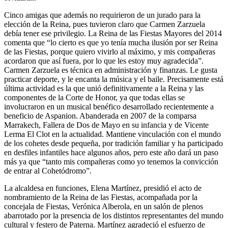
Cinco amigas que además no requirieron de un jurado para la
elección de la Reina, pues tuvieron claro que Carmen Zarzuela
debía tener ese privilegio. La Reina de las Fiestas Mayores del 2014
comenta que “lo cierto es que yo tenía mucha ilusión por ser Reina
de las Fiestas, porque quiero vivirlo al máximo, y mis compañeras
acordaron que así fuera, por lo que les estoy muy agradecida”.
Carmen Zarzuela es técnica en administración y finanzas. Le gusta
practicar deporte, y le encanta la música y el baile. Precisamente está
última actividad es la que unió definitivamente a la Reina y las
componentes de la Corte de Honor, ya que todas ellas se
involucraron en un musical benéfico desarrollado recientemente a
beneficio de Aspanion. Abanderada en 2007 de la comparsa
Marrakech, Fallera de Dos de Mayo en su infancia y de Vicente
Lerma El Clot en la actualidad. Mantiene vinculación con el mundo
de los cohetes desde pequeña, por tradición familiar y ha participado
en desfiles infantiles hace algunos años, pero este año dará un paso
más ya que “tanto mis compañeras como yo tenemos la convicción
de entrar al Cohetódromo”.
La alcaldesa en funciones, Elena Martínez, presidió el acto de
nombramiento de la Reina de las Fiestas, acompañada por la
concejala de Fiestas, Verónica Alberola, en un salón de plenos
abarrotado por la presencia de los distintos representantes del mundo
cultural y festero de Paterna. Martínez agradeció el esfuerzo de