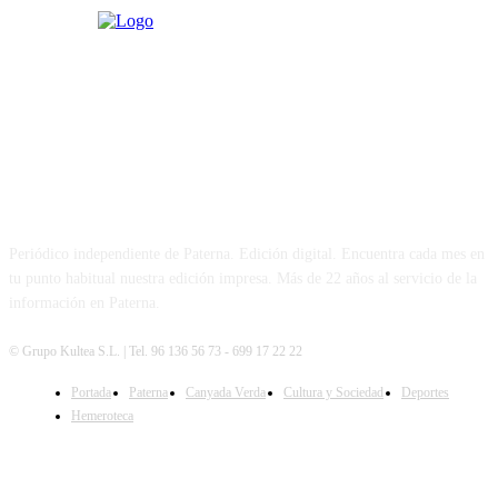
PATERNA AL DÍA
Periódico independiente de Paterna. Edición digital. Encuentra cada mes en
tu punto habitual nuestra edición impresa. Más de 22 años al servicio de la
información en Paterna.
© Grupo Kultea S.L. | Tel. 96 136 56 73 - 699 17 22 22
Portada
Paterna
Canyada Verda
Cultura y Sociedad
Deportes
SÍGUENOS
Hemeroteca