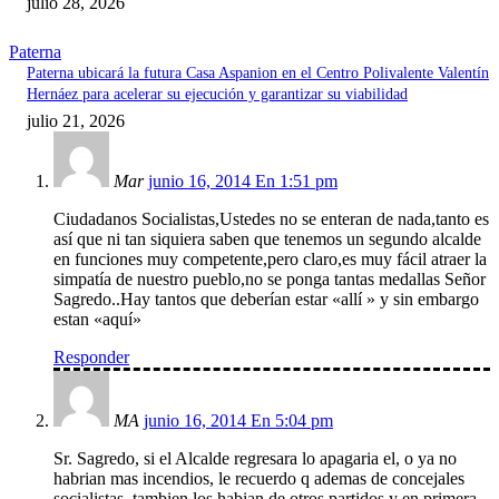
julio 28, 2026
Paterna
Paterna ubicará la futura Casa Aspanion en el Centro Polivalente Valentín
Hernáez para acelerar su ejecución y garantizar su viabilidad
julio 21, 2026
Mar
junio 16, 2014 En 1:51 pm
Ciudadanos Socialistas,Ustedes no se enteran de nada,tanto es
así que ni tan siquiera saben que tenemos un segundo alcalde
en funciones muy competente,pero claro,es muy fácil atraer la
simpatía de nuestro pueblo,no se ponga tantas medallas Señor
Sagredo..Hay tantos que deberían estar «allí » y sin embargo
estan «aquí»
Responder
MA
junio 16, 2014 En 5:04 pm
Sr. Sagredo, si el Alcalde regresara lo apagaria el, o ya no
habrian mas incendios, le recuerdo q ademas de concejales
socialistas, tambien los habian de otros partidos y en primera