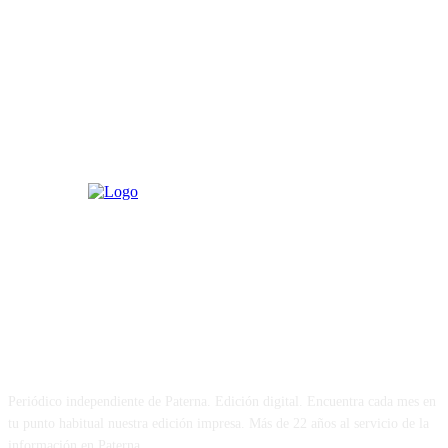
PATERNA AL DÍA
Periódico independiente de Paterna. Edición digital. Encuentra cada mes en
tu punto habitual nuestra edición impresa. Más de 22 años al servicio de la
información en Paterna.