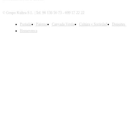
© Grupo Kultea S.L. | Tel. 96 136 56 73 - 699 17 22 22
Portada
Paterna
Canyada Verda
Cultura y Sociedad
Deportes
SÍGUENOS
Hemeroteca