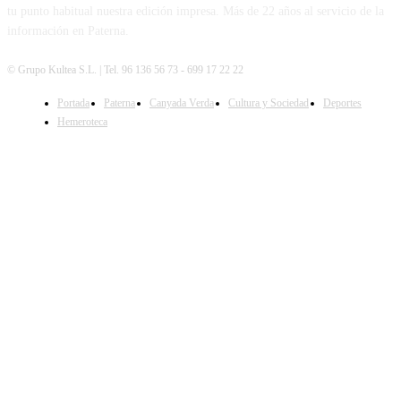
tu punto habitual nuestra edición impresa. Más de 22 años al servicio de la
información en Paterna.
© Grupo Kultea S.L. | Tel. 96 136 56 73 - 699 17 22 22
Portada
Paterna
Canyada Verda
Cultura y Sociedad
Deportes
SÍGUENOS
Hemeroteca