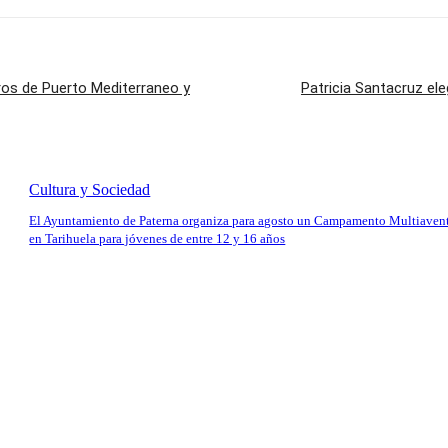
ros de Puerto Mediterraneo y
Patricia Santacruz ele
Cultura y Sociedad
El Ayuntamiento de Paterna organiza para agosto un Campamento Multiaven
en Tarihuela para jóvenes de entre 12 y 16 años