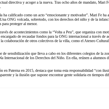
ctual directiva y acoger a la nueva. Tras ocho años de mandato, Mari Fe 
.
y la ha calificado como un acto “emocionante y motivador”. Mari Fe ha a
. Una ONG volcada, sobretodo, con los derechos del niño y de la infanc
as para proteger al menor.
avés de acontecimientos como la “Volta a Peu”, que organiza con motivo
encargado de recaudar fondos para la ONG internacional a través de acto
a colaboración de otros colectivos de la villa, como el Ateneo Cultural
e sensibilización que lleva a cabo en los diferentes colegios de la zona
a Internacional de los Derechos del Niño. En ella, reúnen a alumnos de 
ción en Paterna en 2015, destaca que toma esta responsabilidad “con ilu
parente y la ilusión que supone encontrar gente solidaria en tiempos difí