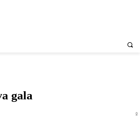
a gala
0