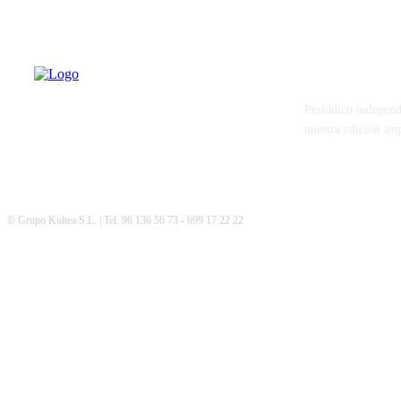
PATERNA AL
Periódico independ
nuestra edición im
© Grupo Kultea S.L. | Tel. 96 136 56 73 - 699 17 22 22