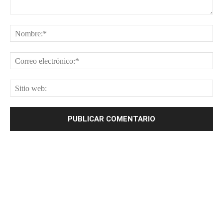
Comentario:
No
Cor
ele
Sit
web