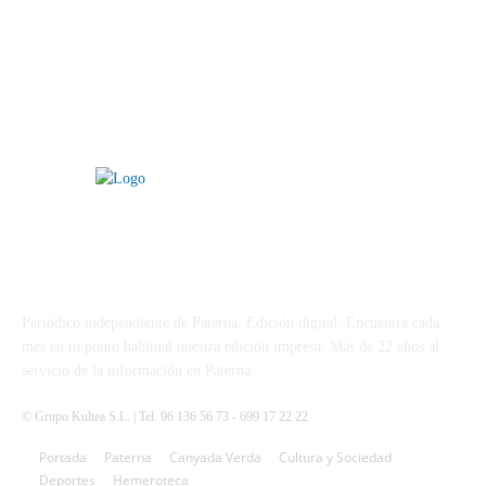
PATERNA AL DÍA
Periódico independiente de Paterna. Edición digital. Encuentra cada
mes en tu punto habitual nuestra edición impresa. Más de 22 años al
servicio de la información en Paterna.
© Grupo Kultea S.L. | Tel. 96 136 56 73 - 699 17 22 22
Portada
Paterna
Canyada Verda
Cultura y Sociedad
SÍGUENOS
Deportes
Hemeroteca