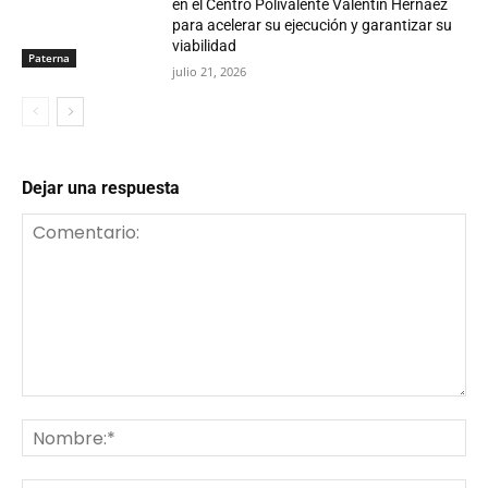
en el Centro Polivalente Valentín Hernáez
para acelerar su ejecución y garantizar su
viabilidad
Paterna
julio 21, 2026
Dejar una respuesta
Comentario:
No