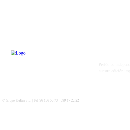
PATERNA AL
Periódico independ
nuestra edición im
© Grupo Kultea S.L. | Tel. 96 136 56 73 - 699 17 22 22