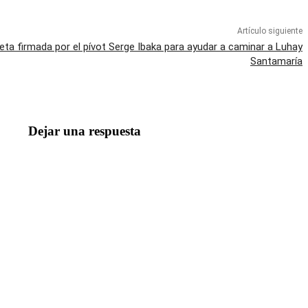
Artículo siguiente
ta firmada por el pívot Serge Ibaka para ayudar a caminar a Luhay
Santamaría
Dejar una respuesta