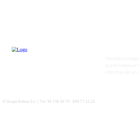
PATERNA AL
Periódico indep
punto habitual 
información en 
© Grupo Kultea S.L. | Tel. 96 136 56 73 - 699 17 22 22