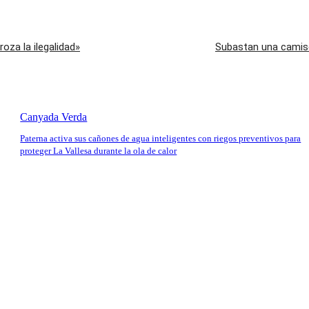
oza la ilegalidad»
Subastan una camise
Canyada Verda
Paterna activa sus cañones de agua inteligentes con riegos preventivos para
proteger La Vallesa durante la ola de calor
io: