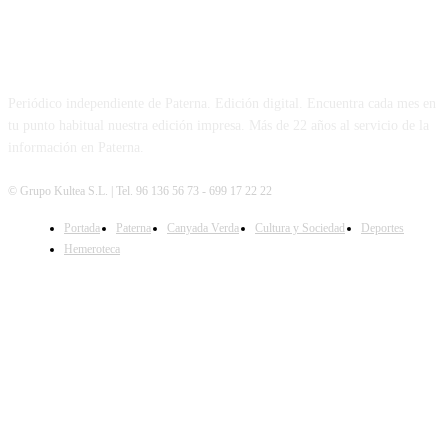
PATERNA AL DÍA
Periódico independiente de Paterna. Edición digital. Encuentra cada mes en
tu punto habitual nuestra edición impresa. Más de 22 años al servicio de la
información en Paterna.
© Grupo Kultea S.L. | Tel. 96 136 56 73 - 699 17 22 22
Portada
Paterna
Canyada Verda
Cultura y Sociedad
Deportes
SÍGUENOS
Hemeroteca