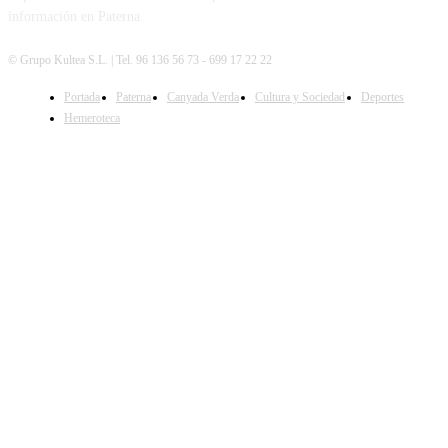
información en Paterna.
© Grupo Kultea S.L. | Tel. 96 136 56 73 - 699 17 22 22
Portada
Paterna
Canyada Verda
Cultura y Sociedad
Deportes
SÍGUENOS
Hemeroteca