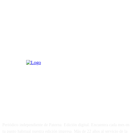
PATERNA AL DÍA
Periódico independiente de Paterna. Edición digital. Encuentra cada mes en
tu punto habitual nuestra edición impresa. Más de 22 años al servicio de la