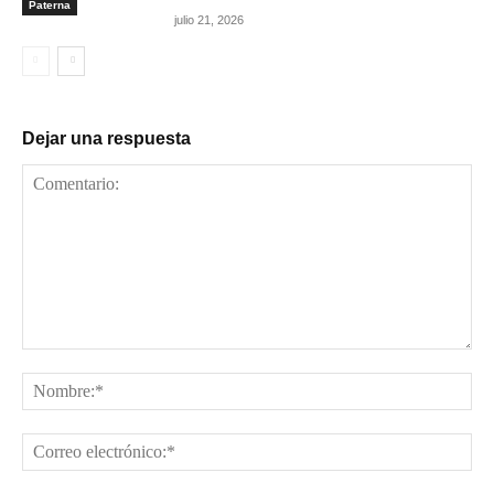
Paterna
julio 21, 2026
Dejar una respuesta
Comentario:
No
Cor
ele