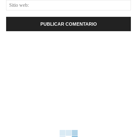
Sit
web