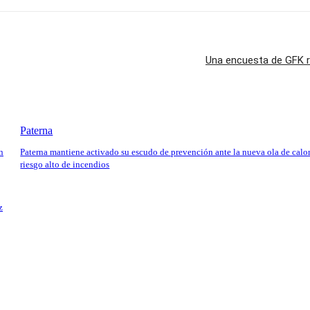
Una encuesta de GFK r
Paterna
n
Paterna mantiene activado su escudo de prevención ante la nueva ola de calor
riesgo alto de incendios
z