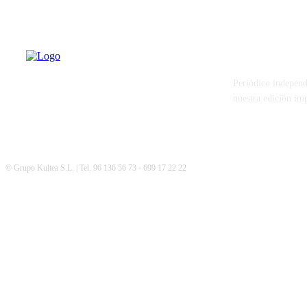
PATERNA AL
Periódico independ
nuestra edición im
© Grupo Kultea S.L. | Tel. 96 136 56 73 - 699 17 22 22