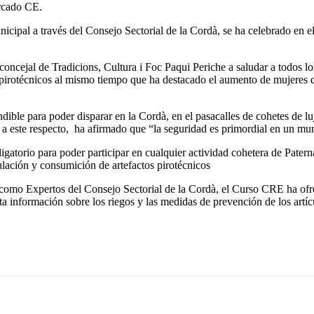
arcado CE.
pal a través del Consejo Sectorial de la Cordà, se ha celebrado en el
concejal de Tradicions, Cultura i Foc Paqui Periche a saludar a todos los
pirotécnicos al mismo tiempo que ha destacado el aumento de mujeres q
e para poder disparar en la Cordà, en el pasacalles de cohetes de lujo, 
 a este respecto, ha afirmado que “la seguridad es primordial en un mu
torio para poder participar en cualquier actividad cohetera de Patern
ulación y consumición de artefactos pirotécnicos
mo Expertos del Consejo Sectorial de la Cordà, el Curso CRE ha ofrec
sta información sobre los riegos y las medidas de prevención de los artí