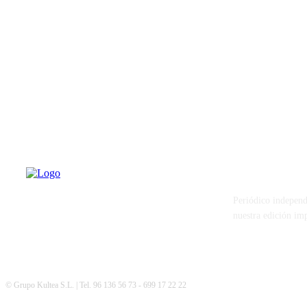
PATERNA AL
Periódico independ
nuestra edición im
© Grupo Kultea S.L. | Tel. 96 136 56 73 - 699 17 22 22