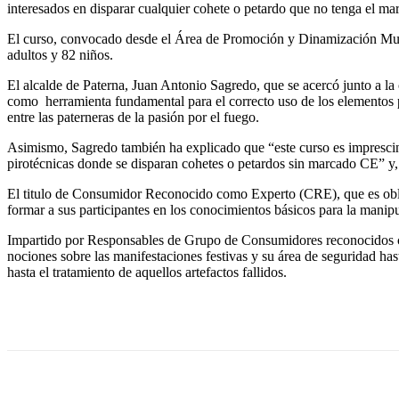
interesados en disparar cualquier cohete o petardo que no tenga el m
El curso, convocado desde el Área de Promoción y Dinamización Munici
adultos y 82 niños.
El alcalde de Paterna, Juan Antonio Sagredo, que se acercó junto a la 
como herramienta fundamental para el correcto uso de los elementos 
entre las paterneras de la pasión por el fuego.
Asimismo, Sagredo también ha explicado que “este curso es imprescindibl
pirotécnicas donde se disparan cohetes o petardos sin marcado CE” y,
El titulo de Consumidor Reconocido como Experto (CRE), que es obliga
formar a sus participantes en los conocimientos básicos para la manip
Impartido por Responsables de Grupo de Consumidores reconocidos co
nociones sobre las manifestaciones festivas y su área de seguridad ha
hasta el tratamiento de aquellos artefactos fallidos.
Cuota