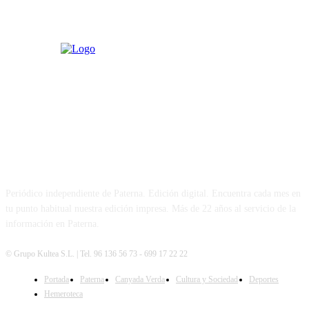
PATERNA AL DÍA
Periódico independiente de Paterna. Edición digital. Encuentra cada mes en
tu punto habitual nuestra edición impresa. Más de 22 años al servicio de la
información en Paterna.
© Grupo Kultea S.L. | Tel. 96 136 56 73 - 699 17 22 22
Portada
Paterna
Canyada Verda
Cultura y Sociedad
Deportes
SÍGUENOS
Hemeroteca