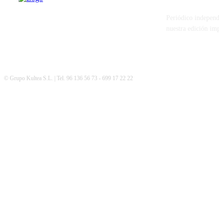
Periódico independ
nuestra edición im
© Grupo Kultea S.L. | Tel. 96 136 56 73 - 699 17 22 22