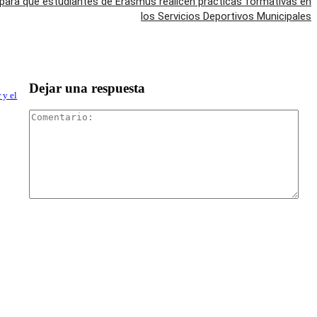
para que estudiantes de Erasmus realicen prácticas formativas en
los Servicios Deportivos Municipales
Dejar una respuesta
 y el
Com