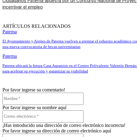
Ciudadanos Paterna apuesta por un Concurso Nacional de Proyec
incentivar el empleo
ARTÍCULOS RELACIONADOS
Paterna
El Ayuntamiento y Aigües de Paterna vuelven a premiar el esfuerzo académico co
una nueva convocatoria de becas universitarias
Paterna
Paterna ubicará la futura Casa Aspanion en el Centro Polivalente Valentín Hernáe
para acelerar su ejecución y garantizar su viabilidad
Por favor ingrese su comentario!
Nombre:*
Por favor ingrese su nombre aquí
Correo
electrónico:*
¡Has introducido una dirección de correo electrónico incorrecta!
Por favor ingrese su dirección de correo electrónico aquí
Sitio