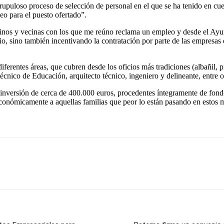
upuloso proceso de selección de personal en el que se ha tenido en cuen
eo para el puesto ofertado”.
nos y vecinas con los que me reúno reclama un empleo y desde el Ayun
, sino también incentivando la contratación por parte de las empresas 
rentes áreas, que cubren desde los oficios más tradiciones (albañil, pint
técnico de Educación, arquitecto técnico, ingeniero y delineante, entre o
 inversión de cerca de 400.000 euros, procedentes íntegramente de fondo
conómicamente a aquellas familias que peor lo están pasando en estos m