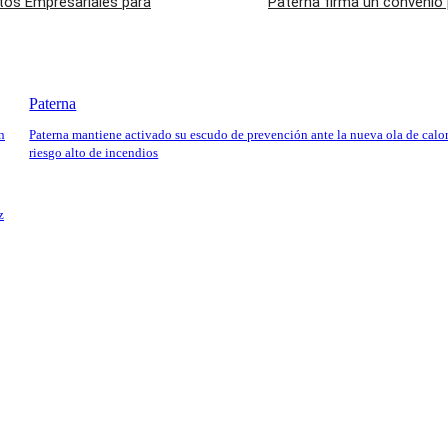
tos Empresariales para
Paterna firma un convenio 
Paterna
n
Paterna mantiene activado su escudo de prevención ante la nueva ola de calor
riesgo alto de incendios
z