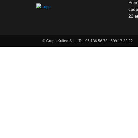
Peri
cada
22 a
© Grupo Kultea S.L. | Tel. 96 136 56 73 - 699 17 22 22