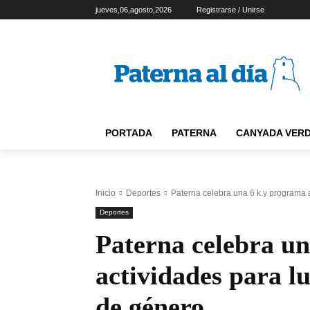
jueves,06,agosto,2026
Registrarse / Unirse
PORTADA
PATERNA
CANYADA VER
Inicio
Deportes
Paterna celebra una 6 k y programa ac
Deportes
Paterna celebra u
actividades para lu
de género