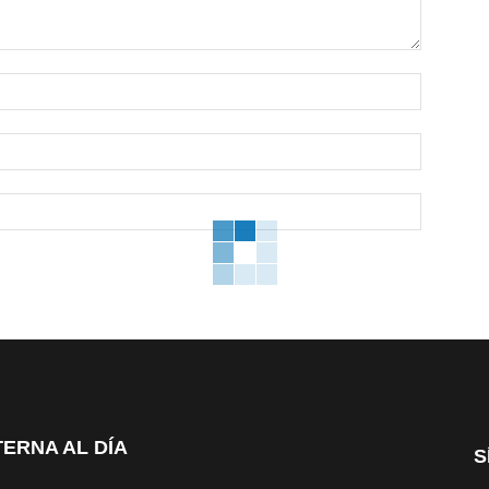
Nombre:*
Correo
electrónico
Sitio
web:
TERNA AL DÍA
S