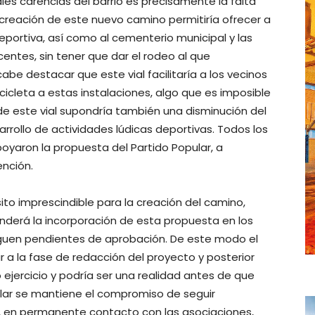
ales carencias del barrio es precisamente la falta
 creación de este nuevo camino permitiría ofrecer a
eportiva, así como al cementerio municipal y las
ntes, sin tener que dar el rodeo al que
e destacar que este vial facilitaría a los vecinos
icicleta a estas instalaciones, algo que es imposible
e este vial supondría también una disminución del
arrollo de actividades lúdicas deportivas. Todos los
oyaron la propuesta del Partido Popular, a
ención.
sito imprescindible para la creación del camino,
nderá la incorporación de esta propuesta en los
iguen pendientes de aprobación. De este modo el
 a la fase de redacción del proyecto y posterior
ejercicio y podría ser una realidad antes de que
pular se mantiene el compromiso de seguir
s, en permanente contacto con las asociaciones,