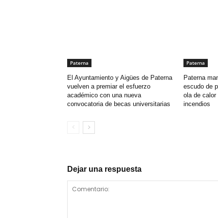
Paterna
Paterna
El Ayuntamiento y Aigües de Paterna
Paterna man
vuelven a premiar el esfuerzo
escudo de p
académico con una nueva
ola de calor 
convocatoria de becas universitarias
incendios
Dejar una respuesta