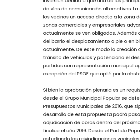
inversión debido a que una de las princip
de vías de comunicación alternativas. La
los vecinos un acceso directo a la zona d
zonas comerciales y empresariales adyace
actualmente se ven obligados. Además cab
del barrio el desplazamiento a pie o en b
actualmente. De este modo la creación d
tránsito de vehículos y potenciaría el des
partidos con representación municipal ap
excepción del PSOE que optó por la abst
Si bien la aprobación plenaria es un requi
desde el Grupo Municipal Popular se defe
Presupuestos Municipales de 2016, que s
desarrollo de esta propuesta podrá pasar
adjudicación de obras dentro del próximo 
finalice el año 2016. Desde el Partido Po
estudiando las reivindicaciones vecinale