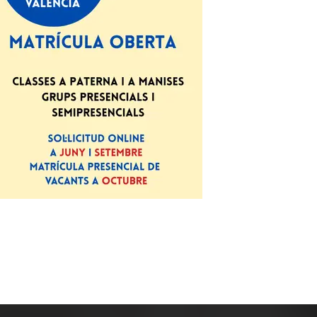
*
co:*