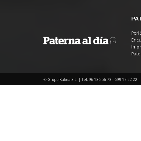
PA
Peri
Encu
impr
Pate
© Grupo Kultea S.L. | Tel. 96 136 56 73 - 699 17 22 22