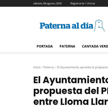
sábado,08,agosto,2026
Registrarse / Unirse
PORTADA
PATERNA
CANYADA VER
Inicio
Paterna
El Ayuntamiento aprueba la propuesta d
El Ayuntamient
propuesta del PP
entre Lloma Llar