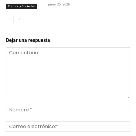
junio 25, 2026
Cultura y Sociedad
Dejar una respuesta
Comentario:
No
Co
ele