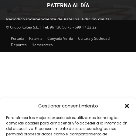
PATERNA AL DÍA
Periódico independiente de Paterna. Edición digital.
Encuentra cada mes en tu punto habitual nuestra edición
© Grupo Kultea S.L. | Tel. 96 136 56 73 - 699 17 22 22
impresa. Más de 22 años al servicio de la información en
Portada
Paterna
Canyada Verda
Cultura y Sociedad
Paterna.
Deportes
Hemeroteca
SÍGUENOS
Gestionar consentimiento
Para ofrecer las mejores experiencias, utilizamos tecnologías
como las cookies para almacenar y/o acceder a la información
del dispositivo. El consentimiento de estas tecnologías nos
permitirá procesar datos como el comportamiento de