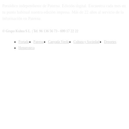
Periódico independiente de Paterna. Edición digital. Encuentra cada mes en
tu punto habitual nuestra edición impresa. Más de 22 años al servicio de la
información en Paterna.
© Grupo Kultea S.L. | Tel. 96 136 56 73 - 699 17 22 22
Portada
Paterna
Canyada Verda
Cultura y Sociedad
Deportes
SÍGUENOS
Hemeroteca