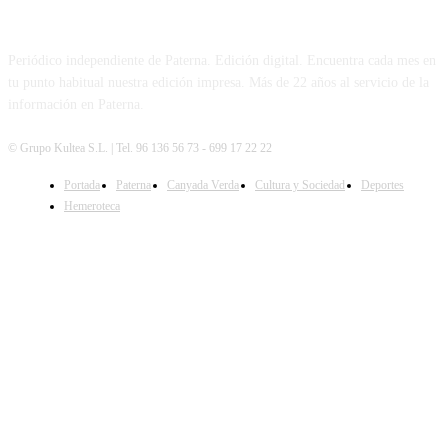
PATERNA AL DÍA
Periódico independiente de Paterna. Edición digital. Encuentra cada mes en
tu punto habitual nuestra edición impresa. Más de 22 años al servicio de la
información en Paterna.
© Grupo Kultea S.L. | Tel. 96 136 56 73 - 699 17 22 22
Portada
Paterna
Canyada Verda
Cultura y Sociedad
Deportes
SÍGUENOS
Hemeroteca