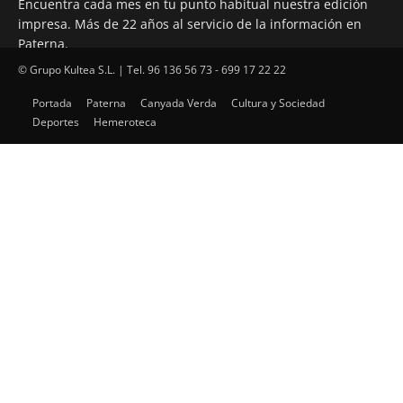
Encuentra cada mes en tu punto habitual nuestra edición
impresa. Más de 22 años al servicio de la información en
Paterna.
© Grupo Kultea S.L. | Tel. 96 136 56 73 - 699 17 22 22
Portada
Paterna
Canyada Verda
Cultura y Sociedad
SÍGUENOS
Deportes
Hemeroteca