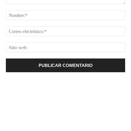
Comentario:
No
Cor
ele
Sit
web