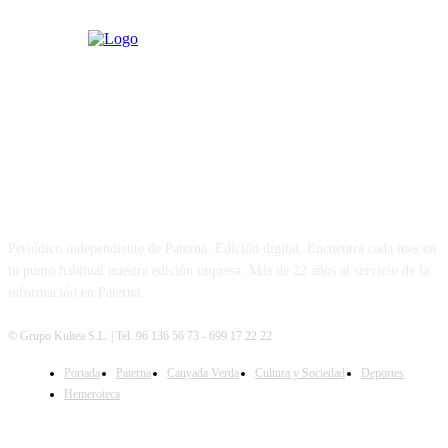
PATERNA AL DÍA
Periódico independiente de Paterna. Edición digital. Encuentra cada mes en
tu punto habitual nuestra edición impresa. Más de 22 años al servicio de la
información en Paterna.
© Grupo Kultea S.L. | Tel. 96 136 56 73 - 699 17 22 22
Portada
Paterna
Canyada Verda
Cultura y Sociedad
Deportes
SÍGUENOS
Hemeroteca