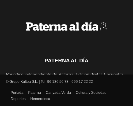
PATERNA AL DÍA
Periódico independiente de Paterna. Edición digital. Encuentra
cada mes en tu punto habitual nuestra edición impresa. Más de
© Grupo Kultea S.L. | Tel. 96 136 56 73 - 699 17 22 22
22 años al servicio de la información en Paterna.
Portada
Paterna
Canyada Verda
Cultura y Sociedad
Deportes
Hemeroteca
SÍGUENOS