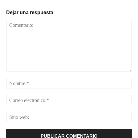
Dejar una respuesta
Comentario:
No
Cor
ele
Sit
web